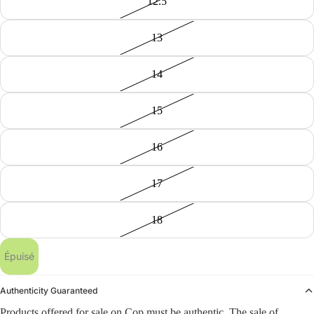
12.5
13
14
15
16
17
18
Épuisé
Authenticity Guaranteed
Products offered for sale on Cop must be authentic. The sale of