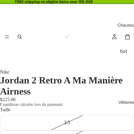
FREE shipping on eligible items over 150.00$
Chaussu
hot
Nike
Jordan 2 Retro A Ma Manière
Airness
$225.00
Vêteme
Expédition calculée lors du paiement.
Taille
3.5