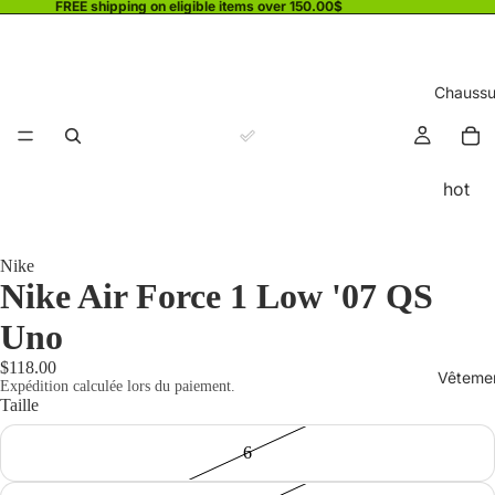
FREE shipping on eligible items over 150.00$
Chaussu
hot
Nike
Nike Air Force 1 Low '07 QS
Uno
$118.00
Vêteme
Expédition calculée lors du paiement.
Taille
6