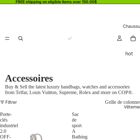
FREE shipping on eligible items over 150.00$
Chaussu
hot
Accessoires
Buy & Sell the latest luxury handbags, watches and accessories
from Telfar, Louis Vuitton, Supreme, Rolex and more on COP
®.
Filtrer
Grille de colonne
Vêteme
Porte-
Sac
clés
de
industriel
sport
2.0
A
OFF-
Bathing