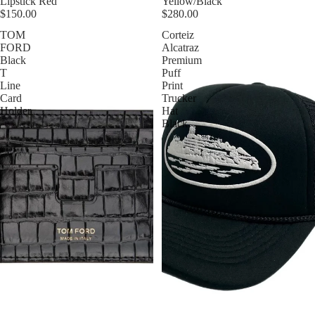
Lipstick Red
Yellow/Black
$150.00
$280.00
TOM
Corteiz
FORD
Alcatraz
Black
Premium
T
Puff
Line
Print
Card
Trucker
Holder
Hat
Black