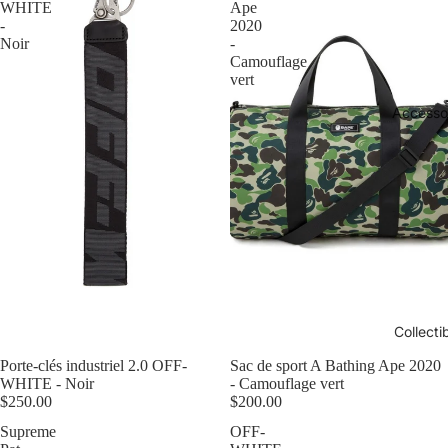
WHITE
Ape
-
2020
Noir
-
Camouflage
vert
Accesso
Collecti
Épuisé
Porte-clés industriel 2.0 OFF-
Épuisé
Sac de sport A Bathing Ape 2020
WHITE - Noir
- Camouflage vert
$250.00
$200.00
Supreme
OFF-