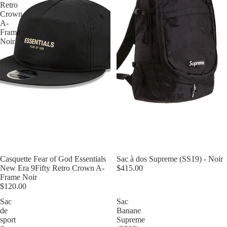
Retro
Crown
A-
Frame
Noir
Épuisé
Casquette Fear of God Essentials
Épuisé
Sac à dos Supreme (SS19) - Noir
New Era 9Fifty Retro Crown A-
$415.00
Frame Noir
$120.00
Sac
Sac
de
Banane
sport
Supreme