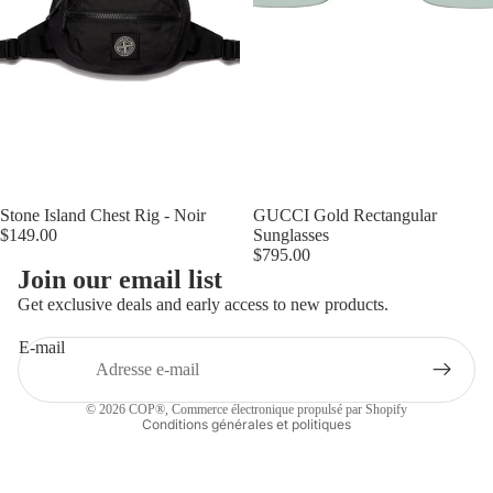
Épuisé
Stone Island Chest Rig - Noir
Épuisé
GUCCI Gold Rectangular
$149.00
Sunglasses
$795.00
Politique de remboursement
Join our email list
Politique de confidentialité
Get exclusive deals and early access to new products.
Conditions d’utilisation
E-mail
Politique d’expédition
Coordonnées
© 2026
COP®
,
Commerce électronique propulsé par Shopify
Conditions générales et politiques