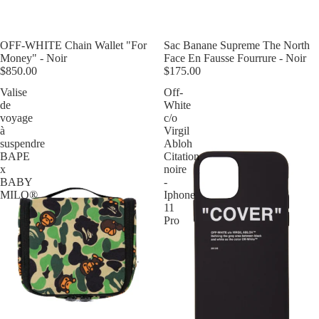
Épuisé
OFF-WHITE Chain Wallet "For
Épuisé
Sac Banane Supreme The North
Money" - Noir
Face En Fausse Fourrure - Noir
$850.00
$175.00
Valise
Off-
de
White
voyage
c/o
à
Virgil
suspendre
Abloh
BAPE
Citation
x
noire
BABY
-
MILO®
Iphone
11
Pro