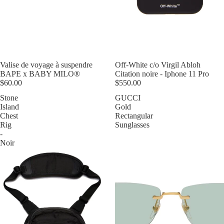
Épuisé
Valise de voyage à suspendre
Épuisé
Off-White c/o Virgil Abloh
BAPE x BABY MILO®
Citation noire - Iphone 11 Pro
$60.00
$550.00
Stone
GUCCI
Island
Gold
Chest
Rectangular
Rig
Sunglasses
-
Noir