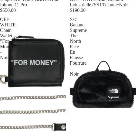
Iphone 11 Pro
Industrielle (SS19) Jaune/Noir
$550.00
$190.00
OFF-
Sac
WHITE
Banane
Chain
Supreme
Wallet
The
"For
North
Money"
Face
-
En
Noir
Fausse
Fourrure
-
Noir