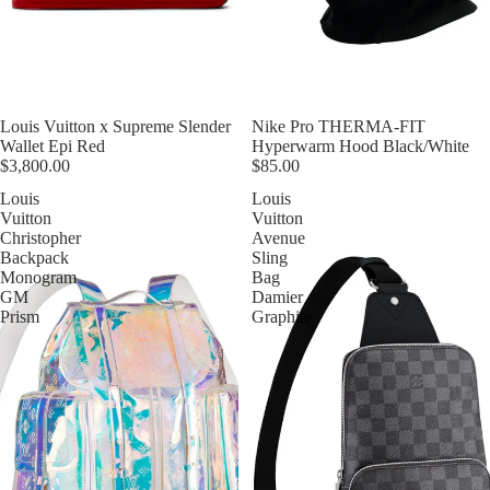
Épuisé
Louis Vuitton x Supreme Slender
Épuisé
Nike Pro THERMA-FIT
Wallet Epi Red
Hyperwarm Hood Black/White
$3,800.00
$85.00
Louis
Louis
Vuitton
Vuitton
Christopher
Avenue
Backpack
Sling
Monogram
Bag
GM
Damier
Prism
Graphite