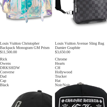
Épuisé
Louis Vuitton Christopher
Épuisé
Louis Vuitton Avenue Sling Bag
Backpack Monogram GM Prism
Damier Graphite
$11,500.00
$3,650.00
Rick
Chrome
Owens
Hearts
DRKSHDW
CH
Converse
Hollywood
Dad
Trucker
Cap
Hat
Black
Noir/Noir