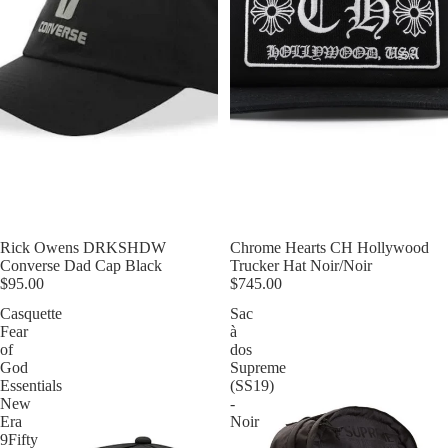
Rick Owens DRKSHDW
Épuisé
Chrome Hearts CH Hollywood
Converse Dad Cap Black
Trucker Hat Noir/Noir
$95.00
$745.00
Casquette
Sac
Fear
à
of
dos
God
Supreme
Essentials
(SS19)
New
-
Era
Noir
9Fifty