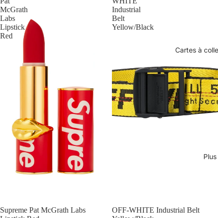
Pat
WHITE
McGrath
Industrial
Labs
Belt
Lipstick
Yellow/Black
Red
Cartes à coll
Plus
Épuisé
Supreme Pat McGrath Labs
Épuisé
OFF-WHITE Industrial Belt