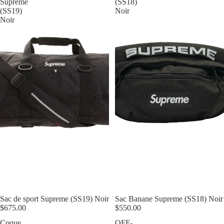
Supreme
(SS18)
(SS19)
Noir
Noir
Épuisé
Sac de sport Supreme (SS19) Noir
Épuisé
Sac Banane Supreme (SS18) Noir
$675.00
$550.00
Coque
OFF-