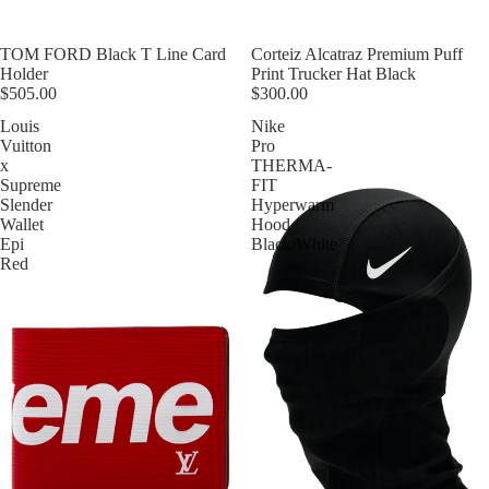
Épuisé
TOM FORD Black T Line Card
Épuisé
Corteiz Alcatraz Premium Puff
Holder
Print Trucker Hat Black
$505.00
$300.00
Louis
Nike
Vuitton
Pro
x
THERMA-
Supreme
FIT
Slender
Hyperwarm
Wallet
Hood
Epi
Black/White
Red