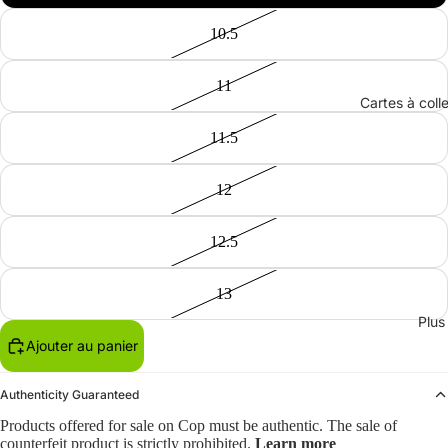
10.5
11
Cartes à coll
11.5
12
12.5
13
Plus
Ajouter au panier
Authenticity Guaranteed
Products offered for sale on Cop must be authentic. The sale of
counterfeit product is strictly prohibited.
Learn more