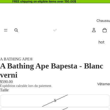
FREE shipping on eligible items over 150.00$
Chaussu
hot
A BATHING APE®
A Bathing Ape Bapesta - Blanc
verni
$590.00
Vêteme
Expédition calculée lors du paiement.
Taille
5