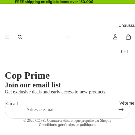
FREE shipping on eligible items over 150.00$
Chaussu
hot
Cop Prime
Politique de remboursement
Join our email list
Politique de confidentialité
Get exclusive deals and early access to new products.
Conditions d’utilisation
Vêteme
E-mail
Politique d’expédition
Coordonnées
© 2026
COP®
,
Commerce électronique propulsé par Shopify
Conditions générales et politiques