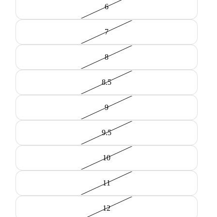
6
7
8
8.5
9
9.5
10
11
12