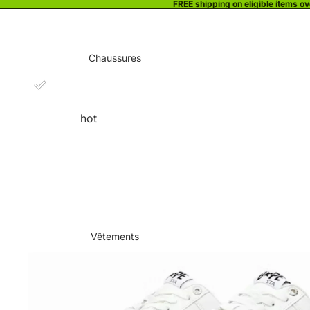
FREE shipping on eligible items o
Chaussures
hot
Vêtements