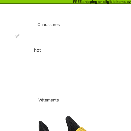
FREE shipping on eligible items o
Chaussures
hot
Vêtements