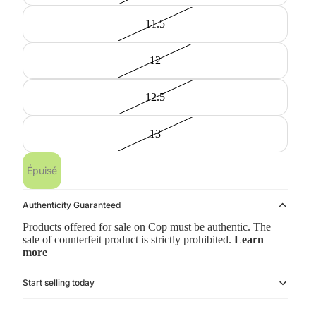
11.5
12
12.5
13
Épuisé
Authenticity Guaranteed
Products offered for sale on Cop must be authentic. The
sale of counterfeit product is strictly prohibited.
Learn
more
Start selling today