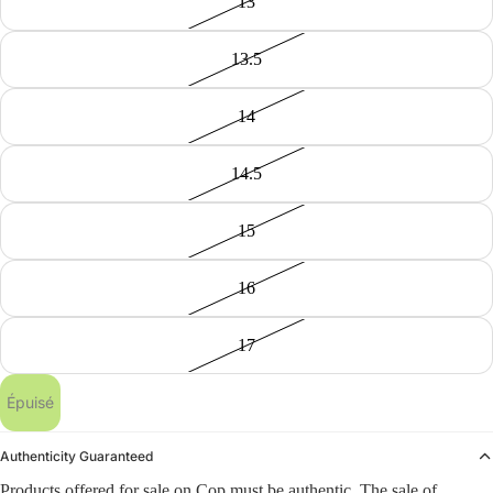
13
13.5
14
14.5
15
16
17
Épuisé
Authenticity Guaranteed
Products offered for sale on Cop must be authentic. The sale of