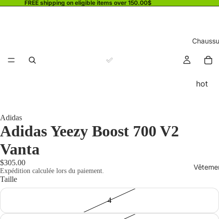
FREE shipping on eligible items over 150.00$
Chaussu
hot
Adidas
Adidas Yeezy Boost 700 V2
Vanta
$305.00
Vêteme
Expédition calculée lors du paiement.
Taille
4