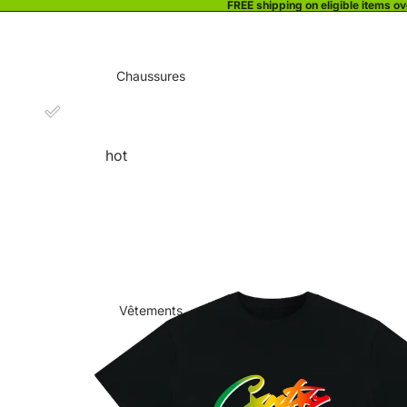
FREE shipping on eligible items o
Chaussures
hot
Vêtements