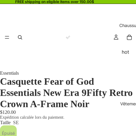
FREE shipping on eligible items over 150.00$
Chaussu
hot
Essentials
Casquette Fear of God
Essentials New Era 9Fifty Retro
Crown A-Frame Noir
Vêteme
$120.00
Expédition calculée lors du paiement.
Taille
SE
Épuisé