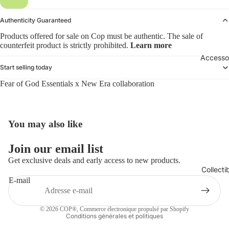
Authenticity Guaranteed
Products offered for sale on Cop must be authentic. The sale of
counterfeit product is strictly prohibited.
Learn more
Accesso
Start selling today
Fear of God Essentials x New Era collaboration
You may also like
Politique de remboursement
Join our email list
Politique de confidentialité
Get exclusive deals and early access to new products.
Collecti
Conditions d’utilisation
E-mail
Politique d’expédition
Coordonnées
© 2026
COP®
,
Commerce électronique propulsé par Shopify
Conditions générales et politiques