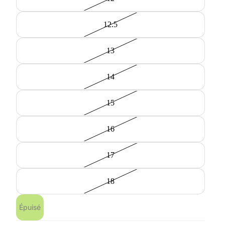
12.5
13
14
15
16
17
18
Épuisé