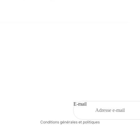
Politique de remboursement
Politique de confidentialité
Conditions d’utilisation
Politique d’expédition
E-mail
Coordonnées
Conditions générales et politiques