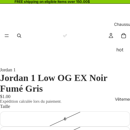
FREE shipping on eligible items over 150.00$
Chaussu
hot
Jordan 1
Jordan 1 Low OG EX Noir
Fumé Gris
$1.00
Vêteme
Expédition calculée lors du paiement.
Taille
6