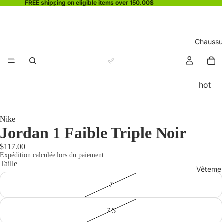
FREE shipping on eligible items over 150.00$
Chaussu
hot
Nike
Jordan 1 Faible Triple Noir
$117.00
Expédition calculée lors du paiement.
Taille
Vêteme
7
7.5