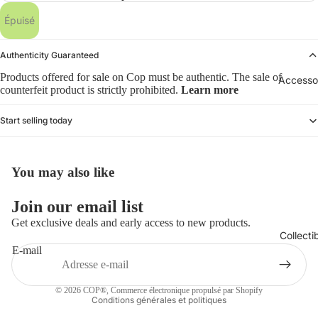
Épuisé
Authenticity Guaranteed
Products offered for sale on Cop must be authentic. The sale of
Accesso
counterfeit product is strictly prohibited.
Learn more
Start selling today
You may also like
Politique de remboursement
Join our email list
Politique de confidentialité
Get exclusive deals and early access to new products.
Collecti
Conditions d’utilisation
E-mail
Politique d’expédition
Coordonnées
© 2026
COP®
,
Commerce électronique propulsé par Shopify
Conditions générales et politiques