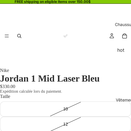
FREE shipping on eligible items over 150.00$
Chaussu
hot
Nike
Jordan 1 Mid Laser Bleu
$330.00
Expédition calculée lors du paiement.
Taille
Vêteme
10
12