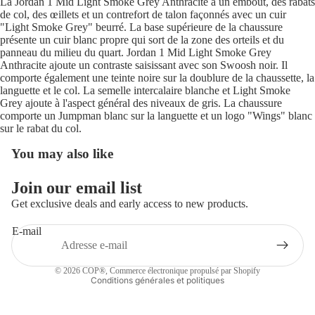
La Jordan 1 Mid Light Smoke Grey Anthracite a un embout, des rabats
de col, des œillets et un contrefort de talon façonnés avec un cuir
"Light Smoke Grey" beurré. La base supérieure de la chaussure
présente un cuir blanc propre qui sort de la zone des orteils et du
panneau du milieu du quart. Jordan 1 Mid Light Smoke Grey
Anthracite ajoute un contraste saisissant avec son Swoosh noir. Il
comporte également une teinte noire sur la doublure de la chaussette, la
languette et le col. La semelle intercalaire blanche et Light Smoke
Grey ajoute à l'aspect général des niveaux de gris. La chaussure
comporte un Jumpman blanc sur la languette et un logo "Wings" blanc
sur le rabat du col.
You may also like
Politique de remboursement
Join our email list
Politique de confidentialité
Get exclusive deals and early access to new products.
Conditions d’utilisation
E-mail
Politique d’expédition
Coordonnées
© 2026
COP®
,
Commerce électronique propulsé par Shopify
Conditions générales et politiques