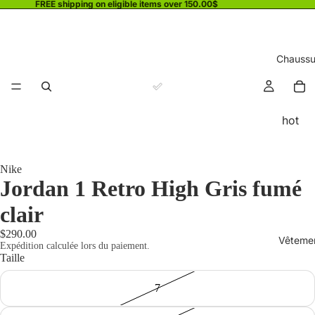
FREE shipping on eligible items over 150.00$
Chaussu
hot
Nike
Jordan 1 Retro High Gris fumé
clair
$290.00
Vêteme
Expédition calculée lors du paiement.
Taille
7