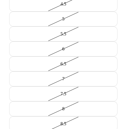
4.5
5
5.5
6
6.5
7
7.5
8
8.5