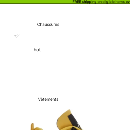
FREE shipping on eligible items o
Chaussures
hot
Vêtements