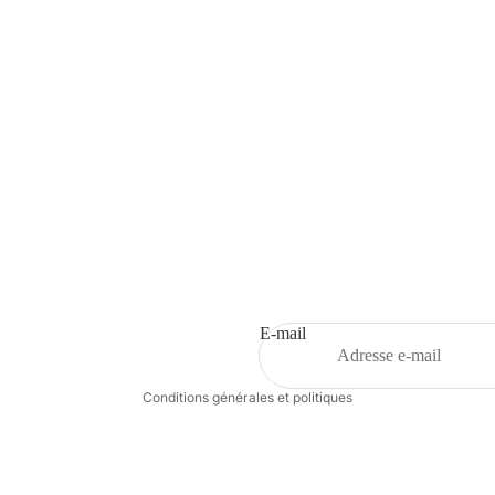
Politique de remboursement
Politique de confidentialité
Conditions d’utilisation
Politique d’expédition
E-mail
Coordonnées
Conditions générales et politiques