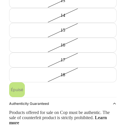
13
14
15
16
17
18
Épuisé
Authenticity Guaranteed
Products offered for sale on Cop must be authentic. The
sale of counterfeit product is strictly prohibited.
Learn
more