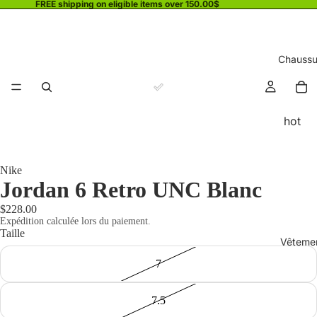
FREE shipping on eligible items over 150.00$
Chaussu
hot
Nike
Jordan 6 Retro UNC Blanc
$228.00
Expédition calculée lors du paiement.
Taille
Vêteme
7
7.5