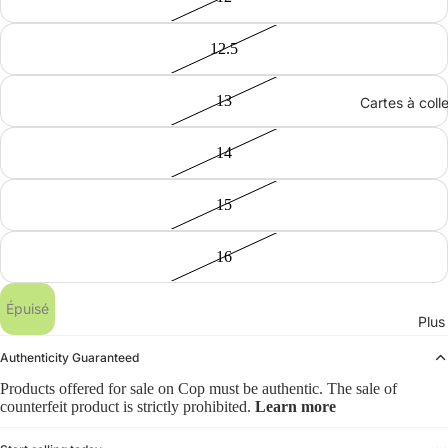
12.5
13
Cartes à coll
14
15
16
Épuisé
Plus
Authenticity Guaranteed
Products offered for sale on Cop must be authentic. The sale of
counterfeit product is strictly prohibited.
Learn more