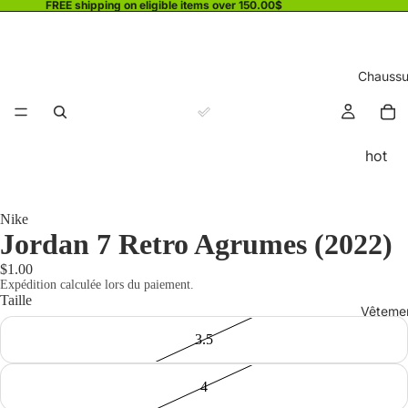
FREE shipping on eligible items over 150.00$
Chaussu
hot
Nike
Jordan 7 Retro Agrumes (2022)
$1.00
Expédition calculée lors du paiement.
Taille
Vêteme
3.5
4