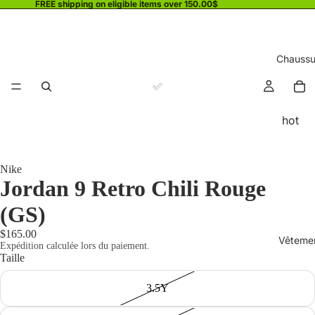
FREE shipping on eligible items over 150.00$
Chaussu
hot
Nike
Jordan 9 Retro Chili Rouge
(GS)
$165.00
Vêteme
Expédition calculée lors du paiement.
Taille
3.5Y