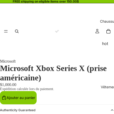
FREE shipping on eligible items over 150.00$
Chaussu
hot
Microsoft
Microsoft Xbox Series X (prise
américaine)
$1,000.00
Vêteme
Expédition calculée lors du paiement.
Ajouter au panier
Authenticity Guaranteed