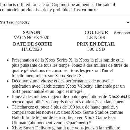
Products offered for sale on Cop must be authentic. The sale of
counterfeit product is strictly prohibited.
Learn more
Start selling today
SAISON
COULEUR
Accesso
VACANCES 2020
LE NOIR
DATE DE SORTIE
PRIX EN DÉTAIL
11/10/2020
500 USD
Présentation de la Xbox Series X, la Xbox la plus rapide et la
plus puissante de tous les temps. Jouez à des milliers de titres de
quatre générations de consoles - tous les jeux ont l'air et
fonctionnent mieux sur Xbox Series X.
Découvrez une vitesse et des performances de nouvelle
génération avec l'architecture Xbox Velocity, alimentée par un
SSD personnalisé et un logiciel intégré.
Collecti
Jouez à des milliers de jeux de quatre générations de Xbox avec
rétrocompatibilité, y compris des titres optimisés au lancement.
Téléchargez et jouez à plus de 100 jeux de haute qualité, y
compris tous les nouveaux titres Xbox Game Studios comme
Halo Infinite le jour de leur sortie, avec Xbox Game Pass
Ultimate (abonnement vendu séparément).*
Xbox Smart Delivery garantit que vous jouez à la meilleure