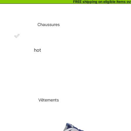
FREE shipping on eligible items o
Chaussures
hot
Vêtements