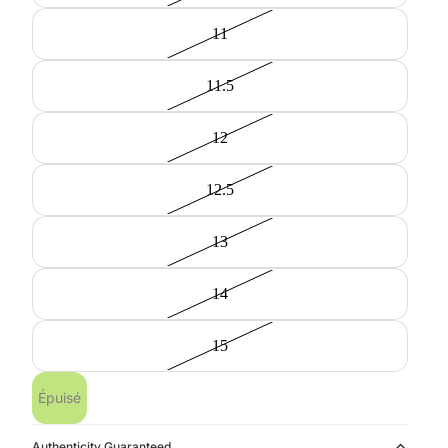
11
11.5
12
12.5
13
14
15
Épuisé
Authenticity Guaranteed