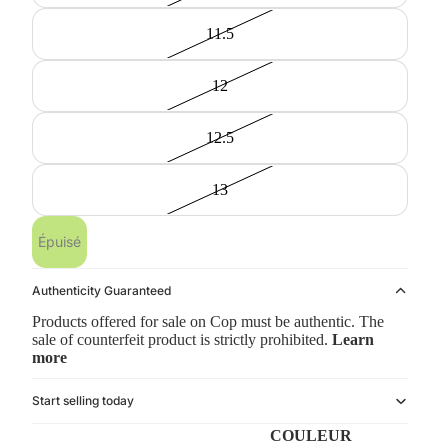
11.5
12
12.5
13
Épuisé
Authenticity Guaranteed
Products offered for sale on Cop must be authentic. The
sale of counterfeit product is strictly prohibited.
Learn
more
Start selling today
COULEUR