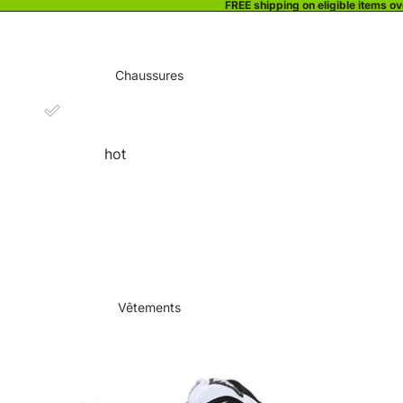
FREE shipping on eligible items o
Chaussures
hot
Vêtements