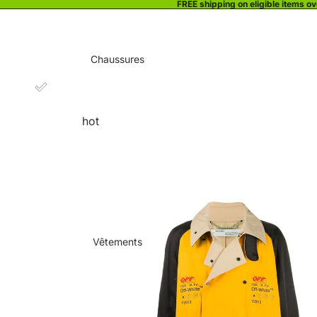
FREE shipping on eligible items o
Chaussures
hot
Vêtements