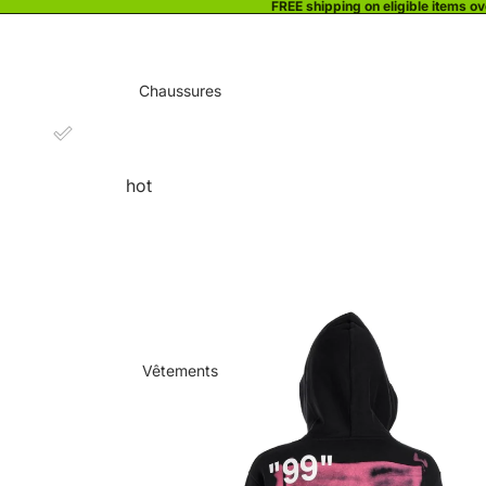
FREE shipping on eligible items o
Chaussures
hot
Vêtements